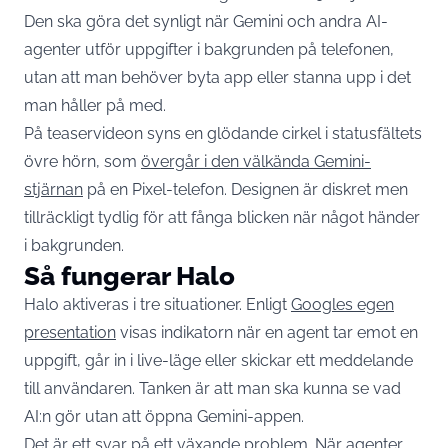
Den ska göra det synligt när Gemini och andra AI-
agenter utför uppgifter i bakgrunden på telefonen,
utan att man behöver byta app eller stanna upp i det
man håller på med.
På teaservideon syns en glödande cirkel i statusfältets
övre hörn, som
övergår i den välkända Gemini-
stjärnan
på en Pixel-telefon. Designen är diskret men
tillräckligt tydlig för att fånga blicken när något händer
i bakgrunden.
Så fungerar Halo
Halo aktiveras i tre situationer. Enligt
Googles egen
presentation
visas indikatorn när en agent tar emot en
uppgift, går in i live-läge eller skickar ett meddelande
till användaren. Tanken är att man ska kunna se vad
AI:n gör utan att öppna Gemini-appen.
Det är ett svar på ett växande problem. När agenter