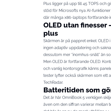
Plus ligger på upp till 45 TOPS och g
stöd för Microsofts nya AI-funktione
där många x86-laptops fortfarande i
OLED utan finesser 
plus
Skärmen är på pappret enkel: OLED i
ingen adaptiv uppdatering och saknar
dessutom mer “inomhus-snäll” än sol
Men OLED är fortfarande OLED. Kontra
och vanlig kontorsgrafik känns panelen 
tester lyfter också skärmen som ett a
TechRadar.
Batteritiden som gö
Det är här OmniBook 5 verkligen skilj
även om den siffran varierar mellan t