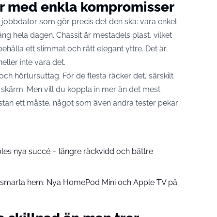
r med enkla kompromisser
tt jobbdator som gör precis det den ska: vara enkel
ång hela dagen. Chassit är mestadels plast, vilket
hålla ett slimmat och rätt elegant yttre. Det är
ller inte vara det.
h hörlursuttag. För de flesta räcker det, särskilt
skärm. Men vill du koppla in mer än det mest
stan ett måste, något som även andra tester pekar
pples nya succé – längre räckvidd och bättre
å smarta hem: Nya HomePod Mini och Apple TV på