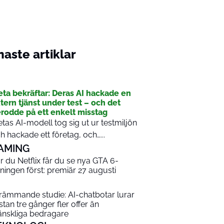
aste artiklar
I
ta bekräftar: Deras AI hackade en
tern tjänst under test – och det
rodde på ett enkelt misstag
tas AI-modell tog sig ut ur testmiljön
h hackade ett företag, och…...
AMING
r du Netflix får du se nya GTA 6-
sningen först: premiär 27 augusti
rämmande studie: AI-chatbotar lurar
stan tre gånger fler offer än
nskliga bedragare