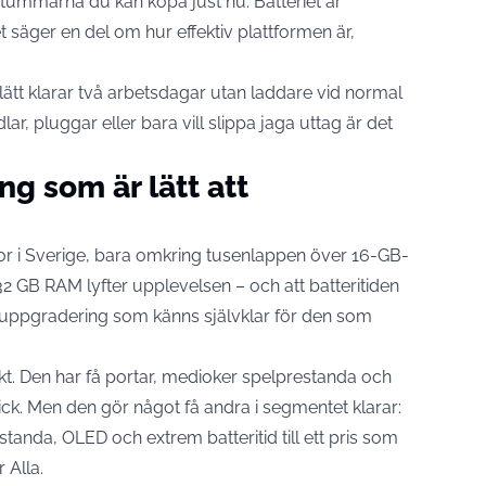
-tummarna du kan köpa just nu. Batteriet är
et säger en del om hur effektiv plattformen är,
lätt klarar två arbetsdagar utan laddare vid normal
r, pluggar eller bara vill slippa jaga uttag är det
g som är lätt att
nor i Sverige, bara omkring tusenlappen över 16-GB-
2 GB RAM lyfter upplevelsen – och att batteritiden
en uppgradering som känns självklar för den som
t. Den har få portar, medioker spelprestanda och
k. Men den gör något få andra i segmentet klarar:
tanda, OLED och extrem batteritid till ett pris som
r Alla.