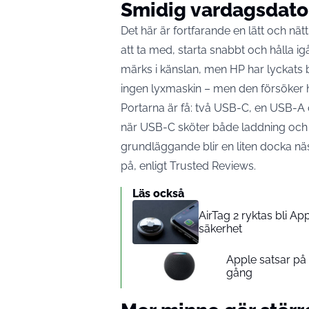
Smidig vardagsdato
Det här är fortfarande en lätt och nä
att ta med, starta snabbt och hålla ig
märks i känslan, men HP har lyckats be
ingen lyxmaskin – men den försöker he
Portarna är få: två USB-C, en USB-A oc
när USB-C sköter både laddning och 
grundläggande blir en liten docka nä
på, enligt
Trusted Reviews
.
Läs också
AirTag 2 ryktas bli A
säkerhet
Apple satsar p
gång