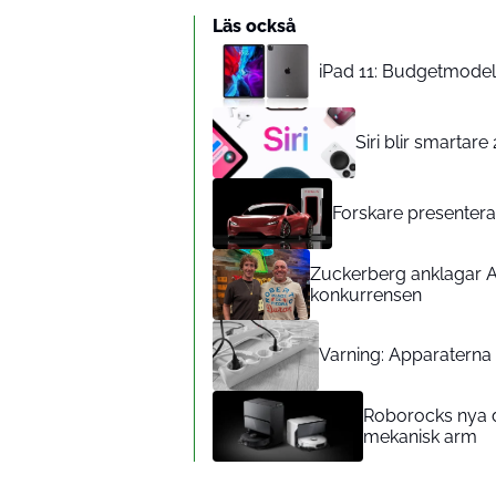
Läs också
iPad 11: Budgetmodelle
Siri blir smartar
Forskare presenterar
Zuckerberg anklagar A
konkurrensen
Varning: Apparaterna d
Roborocks nya d
mekanisk arm