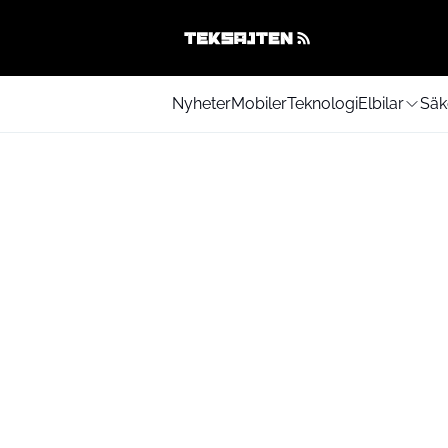
Nyheter
Mobiler
Teknologi
Elbilar
Säk