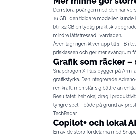
Mer minne gör störr
Den stora poängen med den här versio
16 GB i den tidigare modellen kunde k
blir 32 GB en tydlig praktisk uppgrade
mindre lättstressad i vardagen.
Även lagringen kliver upp till 1 TB i t
prisklassen och ger mer svängrum för a
Grafik som räcker – 
Snapdragon X Plus bygger på Arm-arkit
grafikstyrka. Den integrerade Adreno-
ren kraft, men står sig bättre än en
Resultatet: helt okej drag i produktiv
tyngre spel – både på grund av prestan
TechRadar
.
Copilot+ och lokal AI
En av de stora fördelarna med Snap