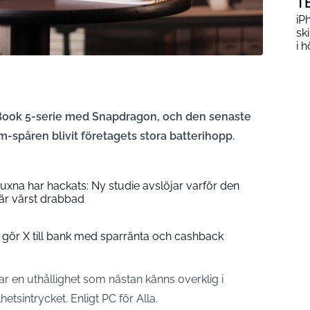
T
iP
sk
i h
niBook 5-serie med Snapdragon, och den senaste
spåren blivit företagets stora batterihopp.
vuxna har hackats: Ny studie avslöjar varför den
 är värst drabbad
 gör X till bank med sparränta och cashback
 en uthållighet som nästan känns overklig i
hetsintrycket. Enligt
PC för Alla
.