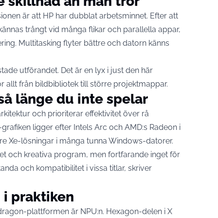
e skillnad än man tror
nen är att HP har dubblat arbetsminnet. Efter att
ännas trångt vid många flikar och parallella appar,
ring. Multitasking flyter bättre och datorn känns
estade utförandet. Det är en lyx i just den här
llt från bildbibliotek till större projektmappar.
så länge du inte spelar
ektur och prioriterar effektivitet över rå
grafiken ligger efter Intels Arc och AMD:s Radeon i
klare Xe-lösningar i många tunna Windows-datorer.
itet och kreativa program, men fortfarande inget för
da och kompatibilitet i vissa titlar, skriver
 i praktiken
dragon-plattformen är NPU:n. Hexagon-delen i X