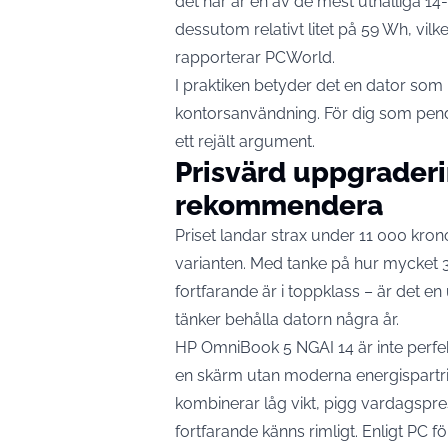
det här är en av de mest uthålliga 14
dessutom relativt litet på 59 Wh, vilk
rapporterar
PCWorld
.
I praktiken betyder det en dator som 
kontorsanvändning. För dig som pendla
ett rejält argument.
Prisvärd uppgraderin
rekommendera
Priset landar strax under 11 000 kro
varianten. Med tanke på hur mycket 3
fortfarande är i toppklass – är det 
tänker behålla datorn några år.
HP OmniBook 5 NGAI 14 är inte perfek
en skärm utan moderna energispartric
kombinerar låg vikt, pigg vardagspres
fortfarande känns rimligt. Enligt PC fö