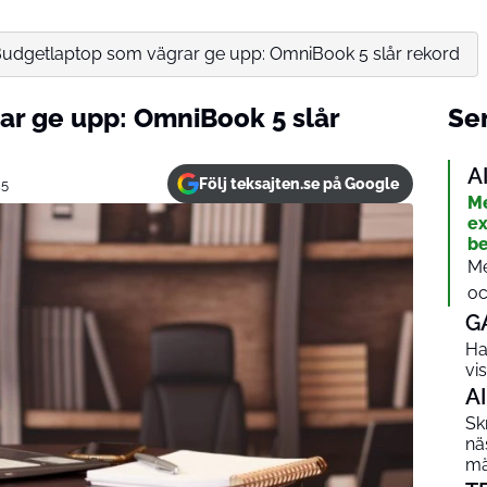
udgetlaptop som vägrar ge upp: OmniBook 5 slår rekord
r ge upp: OmniBook 5 slår
Sen
A
Följ teksajten.se på Google
25
Me
ex
be
Me
oc
G
Ha
vi
AI
Sk
nä
mä