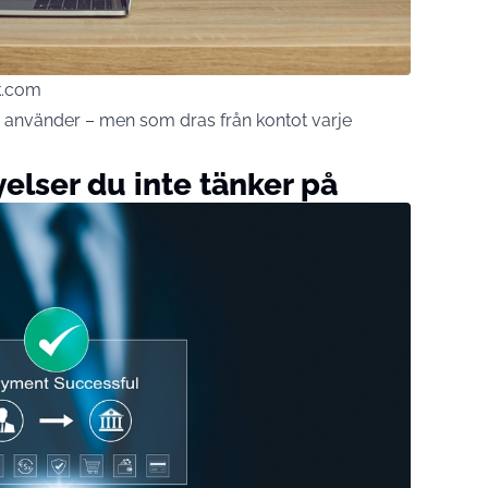
k.com
e använder – men som dras från kontot varje
elser du inte tänker på