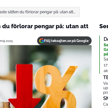
e sätten du förlorar pengar på: utan att...
du förlorar pengar på: utan att
Sen
D
Följ teksajten.se på Google
 maj 2025
Sa
Ga
på
Sa
17
ak
T
Va
up
pr
S
Ca