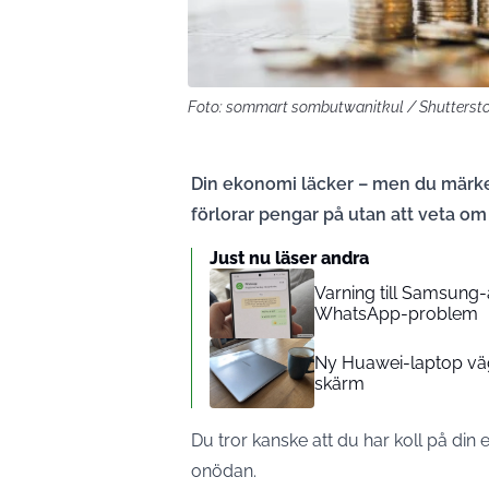
Foto: sommart sombutwanitkul / Shutterst
Din ekonomi läcker – men du märker
förlorar pengar på utan att veta om
Just nu läser andra
Varning till Samsung
WhatsApp-problem
Ny Huawei-laptop väg
skärm
Du tror kanske att du har koll på din
onödan.