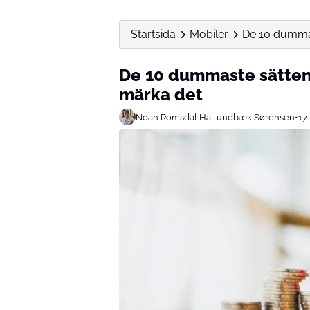
Startsida
Mobiler
De 10 dummast
De 10 dummaste sätten 
märka det
Noah Romsdal Hallundbæk Sørensen
•
17