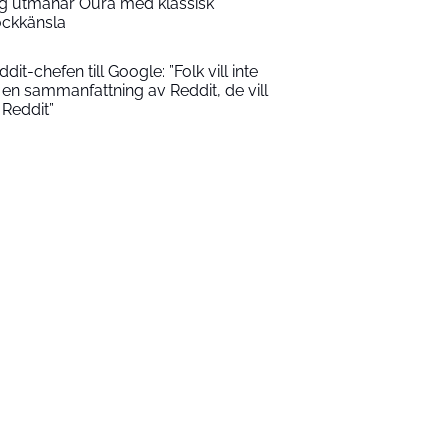
ng utmanar Oura med klassisk
ockkänsla
dit-chefen till Google: ”Folk vill inte
 en sammanfattning av Reddit, de vill
 Reddit”