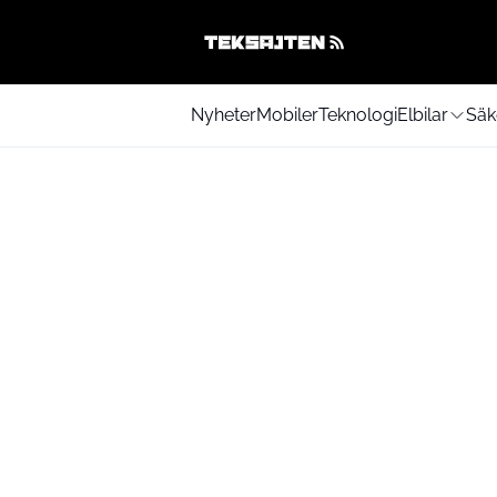
Nyheter
Mobiler
Teknologi
Elbilar
Säk