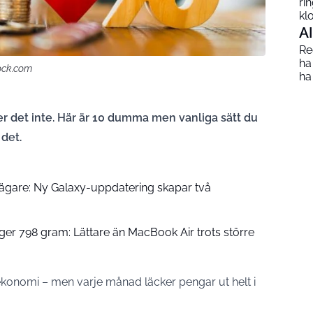
ri
kl
AI
Red
ha
ock.com
ha
 det inte. Här är 10 dumma men vanliga sätt du
 det.
-ägare: Ny Galaxy-uppdatering skapar två
er 798 gram: Lättare än MacBook Air trots större
 ekonomi – men varje månad läcker pengar ut helt i