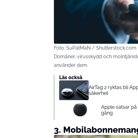
Foto: SuPatMaN / Shutterstock.com
Domäner, virusskydd och molntjänster
använder dem.
Läs också
AirTag 2 ryktas bli A
säkerhet
Apple satsar p
gång
3. Mobilabonnemang