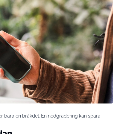
r bara en bråkdel. En nedgradering kan spara
ödan