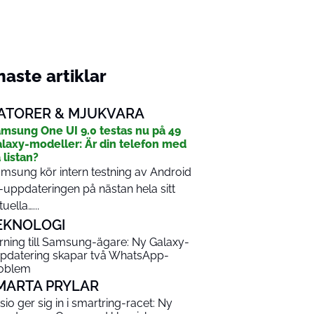
aste artiklar
ATORER & MJUKVARA
msung One UI 9.0 testas nu på 49
laxy-modeller: Är din telefon med
 listan?
msung kör intern testning av Android
-uppdateringen på nästan hela sitt
tuella…...
EKNOLOGI
rning till Samsung-ägare: Ny Galaxy-
pdatering skapar två WhatsApp-
oblem
MARTA PRYLAR
sio ger sig in i smartring-racet: Ny