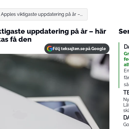
i Apples viktigaste uppdatering på år –...
ktigaste uppdatering på år – här
Sen
as få den
D
Följ teksajten.se på Google
Gr
fe
at
En
fä
sä
T
Ny
Lä
sk
D
Go