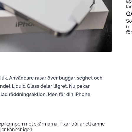
ap
lä
G
So
mi
fö
ritik. Användare rasar över buggar, seghet och
det Liquid Glass delar lägret. Nu pekar
odlad räddningsaktion. Men får din iPhone
upp kampen mot skärmarna: Pixar träffar ett ämne
er känner igen