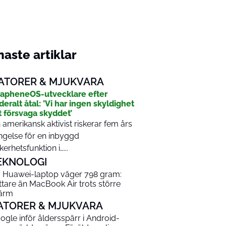
aste artiklar
ATORER & MJUKVARA
apheneOS-utvecklare efter
deralt åtal: ’Vi har ingen skyldighet
t försvaga skyddet’
 amerikansk aktivist riskerar fem års
ngelse för en inbyggd
kerhetsfunktion i…...
EKNOLOGI
 Huawei-laptop väger 798 gram:
ttare än MacBook Air trots större
ärm
ATORER & MJUKVARA
ogle inför åldersspärr i Android-