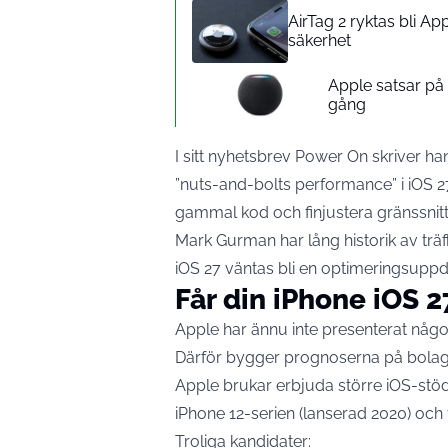
AirTag 2 ryktas bli A
säkerhet
Apple satsar p
gång
I sitt nyhetsbrev Power On skriver ha
”nuts-and-bolts performance” i iOS 27 
gammal kod och finjustera gränssnitt
Mark Gurman har lång historik av träff
iOS 27 väntas bli en optimeringsuppd
Får din iPhone iOS 2
Apple har ännu inte presenterat någon 
Därför bygger prognoserna på bolage
Apple brukar erbjuda större iOS-stöd i 
iPhone 12-serien (lanserad 2020) och 
Troliga kandidater: