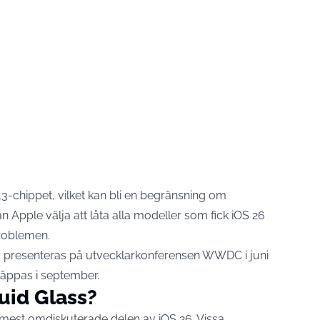
-chippet, vilket kan bli en begränsning om
 Apple välja att låta alla modeller som fick iOS 26
 problemen.
 27 presenteras på utvecklarkonferensen WWDC i juni
läppas i september.
uid Glass?
 mest omdiskuterade delen av iOS 26. Vissa