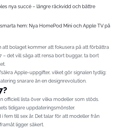
pples nya succé – längre räckvidd och bättre
å smarta hem: Nya HomePod Mini och Apple TV på
n att bolaget kommer att fokusera på att förbättra
– det vill säga att rensa bort buggar, ta bort
et.
säkra Apple-uppgifter, vilket gör signalen tydlig:
atering snarare än en designrevolution.
7?
officiell lista över vilka modeller som stöds.
ts tidigare uppdateringsmönster.
fem till sex år. Det talar för att modeller från
framåt ligger säkert.