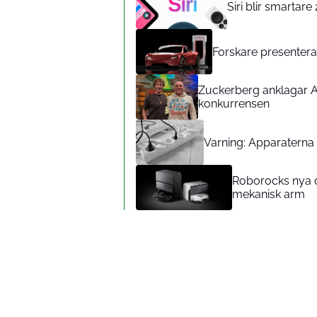
Siri blir smartar
Forskare presenterar
Zuckerberg anklagar A
konkurrensen
Varning: Apparaterna d
Roborocks nya d
mekanisk arm