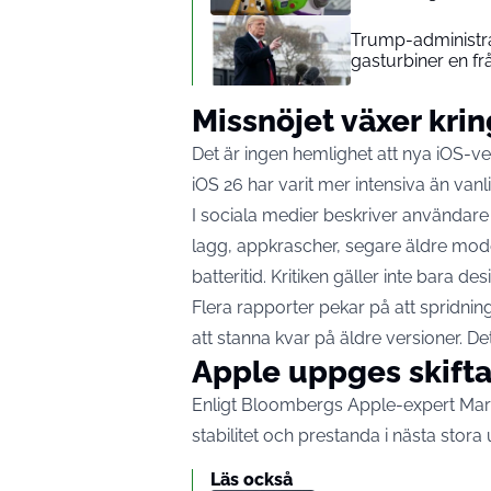
Trump-administrat
gasturbiner en fr
Missnöjet växer krin
Det är ingen hemlighet att nya iOS-ve
iOS 26 har varit mer intensiva än vanli
I sociala medier beskriver användar
lagg, appkrascher, segare äldre mod
batteritid. Kritiken gäller inte bara 
Flera rapporter pekar på att spridnin
att stanna kvar på äldre versioner. De
Apple uppges skifta
Enligt Bloombergs Apple-expert Ma
stabilitet och prestanda i nästa stora
Läs också