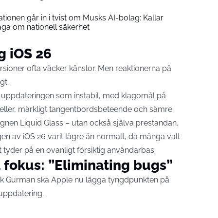
ionen går in i tvist om Musks AI-bolag: Kallar
åga om nationell säkerhet
g iOS 26
rsioner ofta väcker känslor. Men reaktionerna på
gt.
e uppdateringen som instabil, med klagomål på
eller, märkligt tangentbordsbeteende och sämre
designen Liquid Glass – utan också själva prestandan.
gen av iOS 26 varit lägre än normalt, då många valt
t tyder på en ovanligt försiktig användarbas.
 fokus: ”Eliminating bugs”
rk Gurman ska Apple nu lägga tyngdpunkten på
 uppdatering.