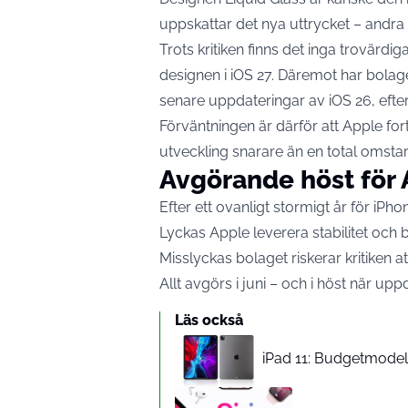
uppskattar det nya uttrycket – andra vi
Trots kritiken finns det inga trovärdi
designen i iOS 27. Däremot har bolage
senare uppdateringar av iOS 26, efte
Förväntningen är därför att Apple fort
utveckling snarare än en total omstar
Avgörande höst för
Efter ett ovanligt stormigt år för iP
Lyckas Apple leverera stabilitet och
Misslyckas bolaget riskerar kritiken att
Allt avgörs i juni – och i höst när u
Läs också
iPad 11: Budgetmodelle