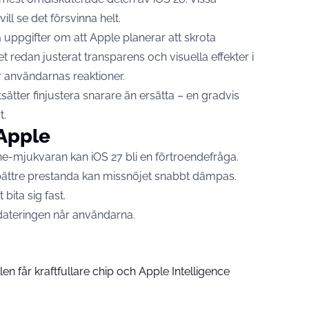
ll se det försvinna helt.
ga uppgifter om att Apple planerar att skrota
t redan justerat transparens och visuella effekter i
r användarnas reaktioner.
sätter finjustera snarare än ersätta – en gradvis
t.
 Apple
hone-mjukvaran kan iOS 27 bli en förtroendefråga.
 bättre prestanda kan missnöjet snabbt dämpas.
 bita sig fast.
ppdateringen når användarna.
n får kraftfullare chip och Apple Intelligence