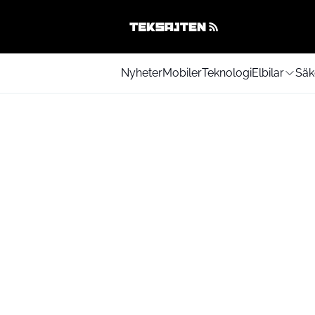
Nyheter
Mobiler
Teknologi
Elbilar
Säk