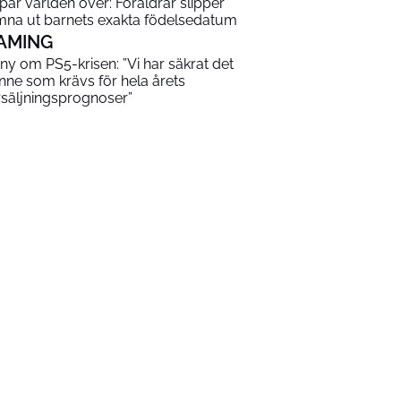
par världen över: Föräldrar slipper
mna ut barnets exakta födelsedatum
AMING
ny om PS5-krisen: ”Vi har säkrat det
nne som krävs för hela årets
rsäljningsprognoser”