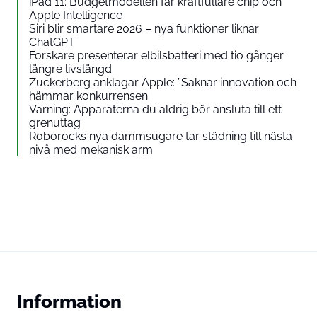
iPad 11: Budgetmodellen får kraftfullare chip och
Apple Intelligence
Siri blir smartare 2026 – nya funktioner liknar
ChatGPT
Forskare presenterar elbilsbatteri med tio gånger
längre livslängd
Zuckerberg anklagar Apple: ”Saknar innovation och
hämmar konkurrensen
Varning: Apparaterna du aldrig bör ansluta till ett
grenuttag
Roborocks nya dammsugare tar städning till nästa
nivå med mekanisk arm
Information