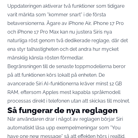
Uppdateringen aktiverar två funktioner som tidigare
varit märkta som ”kommer snart” i de första
betaversionerna. Ägare av iPhone Air, iPhone 17 Pro
och iPhone 17 Pro Max kan
nu justera Siris nya
naturliga röst genom två dedikerade reglage
, där det
ena styr talhastigheten och det andra hur mycket
mänsklig känsla rösten förmedlar.
Begränsningen till de senaste toppmodellerna beror
på att funktionen körs lokalt på enheten. De
avancerade Siri AI-funktionerna
kräver minst 12 GB
RAM
, eftersom Apples mest kapabla språkmodell
processas direkt i telefonen utan att skickas till molnet.
Så fungerar de nya reglagen
När användaren drar i något av reglagen
börjar Siri
automatiskt läsa upp exempelmeningar som ”You
have one new message”
så att effekten hörs i realtid.