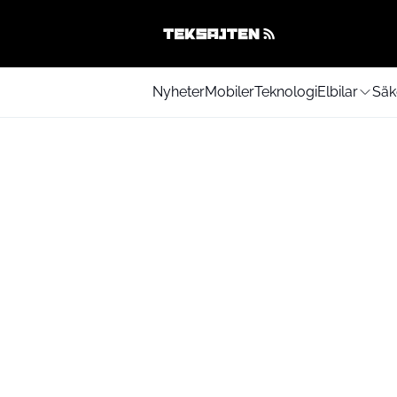
Nyheter
Mobiler
Teknologi
Elbilar
Säk