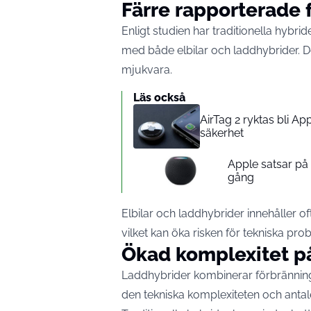
Färre rapporterade 
Enligt studien har traditionella hybr
med både elbilar och laddhybrider. Det
mjukvara.
Läs också
AirTag 2 ryktas bli A
säkerhet
Apple satsar p
gång
Elbilar och laddhybrider innehåller o
vilket kan öka risken för tekniska pro
Ökad komplexitet p
Laddhybrider kombinerar förbränning
den tekniska komplexiteten och antalet