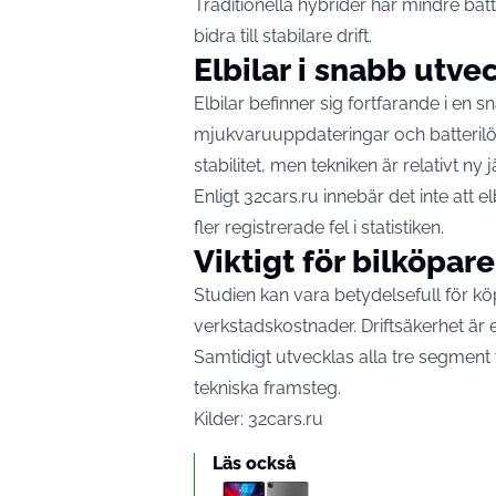
Traditionella hybrider har mindre bat
bidra till stabilare drift.
Elbilar i snabb utve
Elbilar befinner sig fortfarande i en 
mjukvaruuppdateringar och batterilös
stabilitet, men tekniken är relativt ny
Enligt 32cars.ru innebär det inte att e
fler registrerade fel i statistiken.
Viktigt för bilköpare
Studien kan vara betydelsefull för kö
verkstadskostnader. Driftsäkerhet är 
Samtidigt utvecklas alla tre segment 
tekniska framsteg.
Kilder:
32cars.ru
Läs också