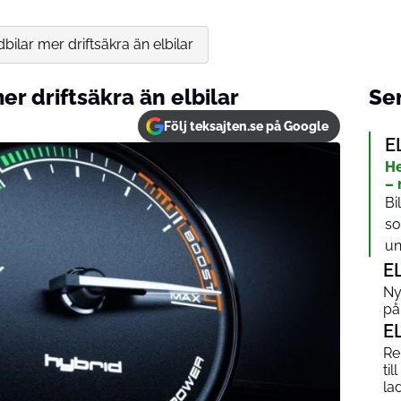
bilar mer driftsäkra än elbilar
er driftsäkra än elbilar
Sen
Följ teksajten.se på Google
E
He
– 
Bi
so
un
E
Ny
på
E
Re
ti
la