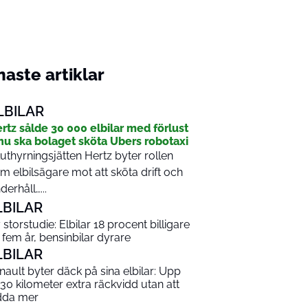
aste artiklar
LBILAR
rtz sålde 30 000 elbilar med förlust
nu ska bolaget sköta Ubers robotaxi
luthyrningsjätten Hertz byter rollen
m elbilsägare mot att sköta drift och
derhåll…...
LBILAR
 storstudie: Elbilar 18 procent billigare
 fem år, bensinbilar dyrare
LBILAR
nault byter däck på sina elbilar: Upp
ll 30 kilometer extra räckvidd utan att
dda mer