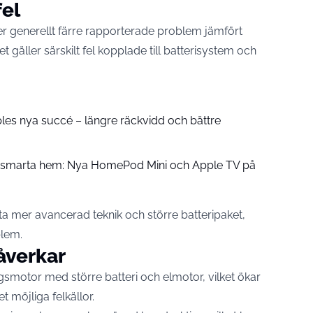
fel
ider generellt färre rapporterade problem jämfört
 gäller särskilt fel kopplade till batterisystem och
pples nya succé – längre räckvidd och bättre
å smarta hem: Nya HomePod Mini och Apple TV på
fta mer avancerad teknik och större batteripaket,
blem.
åverkar
smotor med större batteri och elmotor, vilket ökar
 möjliga felkällor.