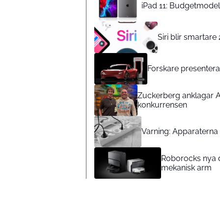
iPad 11: Budgetmodelle
Siri blir smartar
Forskare presenterar
Zuckerberg anklagar A
konkurrensen
Varning: Apparaterna d
Roborocks nya d
mekanisk arm