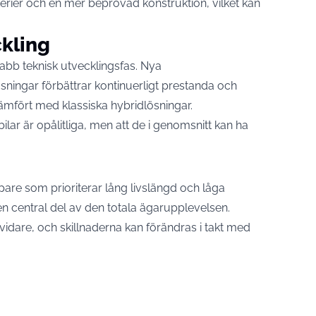
terier och en mer beprövad konstruktion, vilket kan
ckling
snabb teknisk utvecklingsfas. Nya
ningar förbättrar kontinuerligt prestanda och
 jämfört med klassiska hybridlösningar.
lbilar är opålitliga, men att de i genomsnitt kan ha
pare som prioriterar lång livslängd och låga
en central del av den totala ägarupplevelsen.
vidare, och skillnaderna kan förändras i takt med