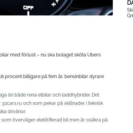
D
Sk
Gm
bilar med förlust – nu ska bolaget sköta Ubers
 18 procent billigare på fem år, bensinbilar dyrare
itliga än både rena elbilar och laddhybrider. Det
32cars.ru och som pekar på skillnader i teknisk
ka drivlinor.
som överväger elektrifierad bil men är osäkra på