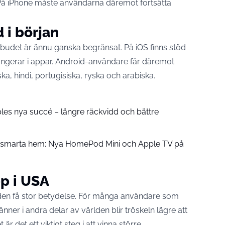
 På iPhone måste användarna däremot fortsätta
 i början
tbudet är ännu ganska begränsat. På iOS finns stöd
ungerar i appar. Android-användare får däremot
a, hindi, portugisiska, ryska och arabiska.
pples nya succé – längre räckvidd och bättre
å smarta hem: Nya HomePod Mini och Apple TV på
p i USA
den få stor betydelse. För många användare som
ner i andra delar av världen blir tröskeln lägre att
 det ett viktigt steg i att vinna större