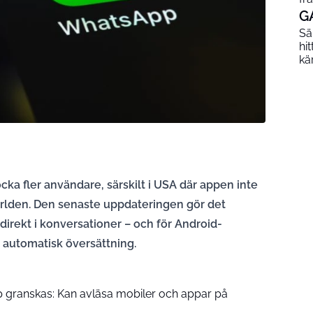
G
Sä
hi
kä
ocka fler användare, särskilt i USA där appen inte
ärlden. Den senaste uppdateringen gör det
irekt i konversationer – och för Android-
 automatisk översättning.
 granskas: Kan avläsa mobiler och appar på