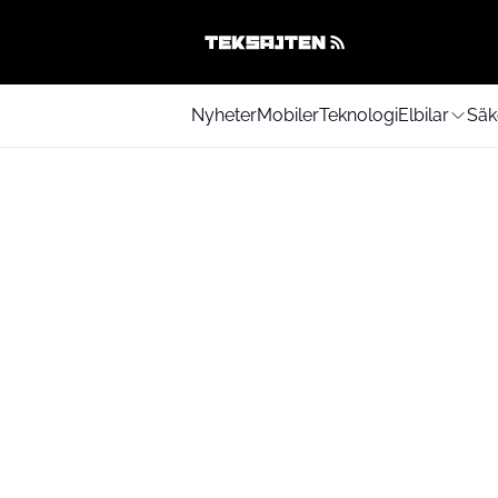
Nyheter
Mobiler
Teknologi
Elbilar
Säk