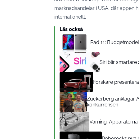
marknadsandelar i USA, där appen hi
internationellt.
Läs också
iPad 11: Budgetmodelle
Siri blir smartar
Forskare presenterar
Zuckerberg anklagar A
konkurrensen
Varning: Apparaterna d
Roborocks nya d