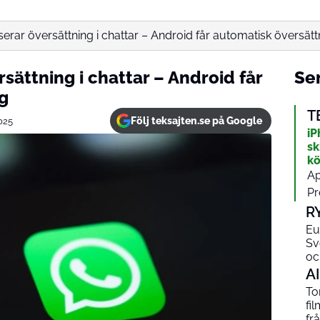
rar översättning i chattar – Android får automatisk översätt
ättning i chattar – Android får
Sen
g
T
Följ teksajten.se på Google
025
iP
sk
kö
Ap
Pr
R
Eu
Sv
oc
AI
To
fi
fr