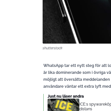
shutterstock
WhatsApp tar ett nytt steg för att l
är lika dominerande som i övriga v
möjligt att översätta meddelanden d
användare väntar ett extra lyft med
Just nu läser andra
ICE:s spywareköp
distans