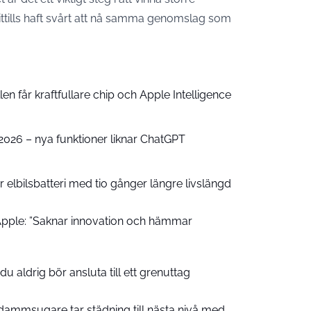
ttills haft svårt att nå samma genomslag som
n får kraftfullare chip och Apple Intelligence
e 2026 – nya funktioner liknar ChatGPT
 elbilsbatteri med tio gånger längre livslängd
pple: ”Saknar innovation och hämmar
u aldrig bör ansluta till ett grenuttag
ammsugare tar städning till nästa nivå med