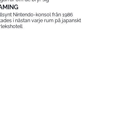
AMING
llsynt Nintendo-konsol från 1986
ttades i nästan varje rum på japanskt
rlekshotell