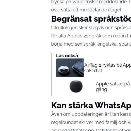
trycka på varje enskilt meddelande.
översätta ett meddelande i taget.
Begränsat språkstöd
Utrullningen sker stegvis och språku
för alla Apples 21 språk som redan f
börja med sex språk: engelska, spansk
Läs också
AirTag 2 ryktas bli A
säkerhet
Apple satsar p
gång
Kan stärka WhatsAp
Även om uppdateringen är liten kan 
regelbundet skriver med familj och vän
använda WhatsApp. Och för företaget är