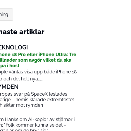
ning
aste artiklar
EKNOLOGI
hone 18 Pro eller iPhone Ultra: Tre
illnader som avgör vilket du ska
pa i höst
ple väntas visa upp både iPhone 18
o och det helt nya…...
YMDEN
ropas svar på SpaceX testades i
erige: Themis klarade extremtestet
h siktar mot rymden
m Hanks om AI-kopior av stjärnor i
lm: ”Folk kommer kunna se det –
ågan är om de bryr sig”