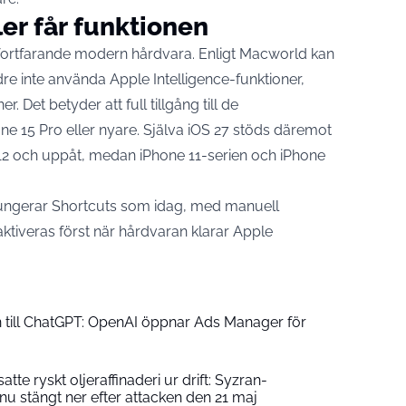
er får funktionen
 fortfarande modern hårdvara.
Enligt Macworld
kan
re inte använda Apple Intelligence-funktioner,
ner. Det betyder att full tillgång till de
e 15 Pro eller nyare. Själva iOS 27 stöds däremot
 12 och uppåt, medan iPhone 11-serien och iPhone
ungerar Shortcuts som idag, med manuell
iveras först när hårdvaran klarar Apple
till ChatGPT: OpenAI öppnar Ads Manager för
tte ryskt oljeraffinaderi ur drift: Syzran-
nu stängt ner efter attacken den 21 maj