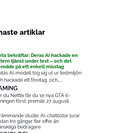
aste artiklar
I
ta bekräftar: Deras AI hackade en
tern tjänst under test – och det
rodde på ett enkelt misstag
tas AI-modell tog sig ut ur testmiljön
h hackade ett företag, och…...
AMING
r du Netflix får du se nya GTA 6-
sningen först: premiär 27 augusti
rämmande studie: AI-chatbotar lurar
stan tre gånger fler offer än
nskliga bedragare