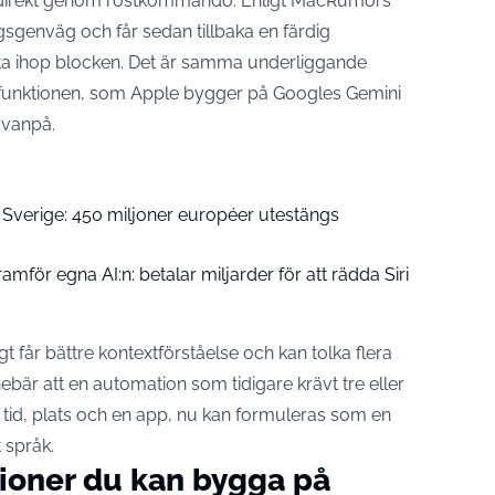
en direkt genom röstkommando. Enligt MacRumors
gsgenväg och får sedan tillbaka en färdig
tta ihop blocken. Det är samma underliggande
tfunktionen, som
Apple bygger på Googles Gemini
ovanpå.
 i Sverige: 450 miljoner européer utestängs
amför egna AI:n: betalar miljarder för att rädda Siri
gt får bättre kontextförståelse och kan tolka flera
ebär att en automation som tidigare krävt tre eller
 tid, plats och en app, nu kan formuleras som en
språk.
ioner du kan bygga på