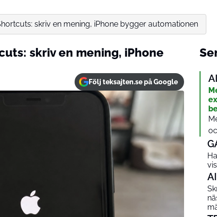
Shortcuts: skriv en mening, iPhone bygger automationen
cuts: skriv en mening, iPhone
Sen
A
Följ teksajten.se på Google
Me
ex
be
Me
oc
G
Ha
vi
AI
Sk
nä
mä