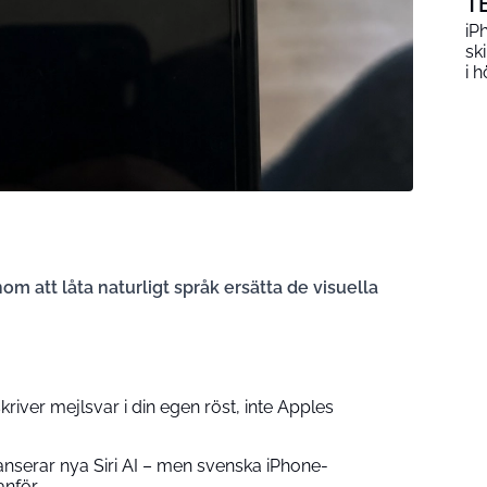
T
iP
sk
i h
m att låta naturligt språk ersätta de visuella
iver mejlsvar i din egen röst, inte Apples
serar nya Siri AI – men svenska iPhone-
anför