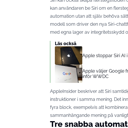
Siri kan också skapa flerstegsflöd
kan användaren be Siri om en flerste
automation utan att själv behöva sä
modell som driver den nya Siri-chat
med egna lager av integritetsskydd 
Läs också
Apple stoppar Siri AI
Apple väljer Google fr
inför WWDC
AppleInsider beskriver att Siri samtidi
instruktioner i samma mening. Det inn
fyra block, exempelvis att kombinera
sammanhängande mening på vanligt 
Tre snabba automat