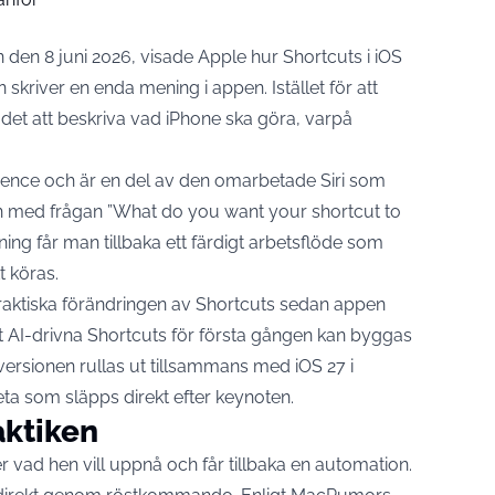
n 8 juni 2026, visade Apple hur Shortcuts i iOS
kriver en enda mening i appen. Istället för att
 det att beskriva vad iPhone ska göra, varpå
ligence och är en del av den omarbetade Siri som
med frågan ”What do you want your shortcut to
ivning får man tillbaka ett färdigt arbetsflöde som
t köras.
praktiska förändringen av Shortcuts sedan appen
t AI-drivna Shortcuts för första gången kan byggas
 versionen rullas ut tillsammans med iOS 27 i
a som släpps direkt efter keynoten.
aktiken
 vad hen vill uppnå och får tillbaka en automation.