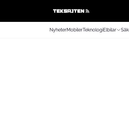
Nyheter
Mobiler
Teknologi
Elbilar
Säk