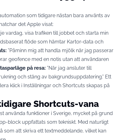
 automation som tidigare nästan bara använts av
matchar det Apple visat:
e vardag, visa trafiken till jobbet och starta min
tidsbaserat flöde som hämtar Kartor-data och
ts:
”Påminn mig att handla mjölk när jag passerar
rar geofence med en notis utan att användaren
tasparläge på resa:
”När jag ansluter till
örbrukning och stäng av bakgrundsuppdatering.” Ett
flera klick i Inställningar och Shortcuts skapas på
tidigare Shortcuts-vana
nst använda funktioner i Sverige, mycket på grund
pp-block uppfattats som tekniskt. Med naturligt
som att skriva ett textmeddelande, vilket kan
re.