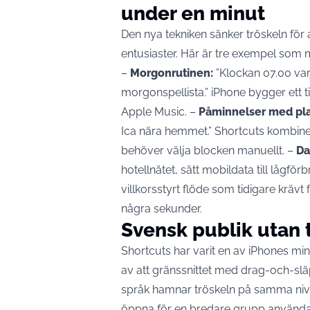
under en minut
Den nya tekniken sänker tröskeln för
entusiaster. Här är tre exempel som 
–
Morgonrutinen:
”Klockan 07.00 varj
morgonspellista.” iPhone bygger ett 
Apple Music. –
Påminnelser med pla
Ica nära hemmet.” Shortcuts kombine
behöver välja blocken manuellt. –
Da
hotellnätet, sätt mobildata till lågf
villkorsstyrt flöde som tidigare krävt 
några sekunder.
Svensk publik utan 
Shortcuts har varit en av iPhones mi
av att gränssnittet med drag-och-slä
språk hamnar tröskeln på samma nivå 
öppna för en bredare grupp använda