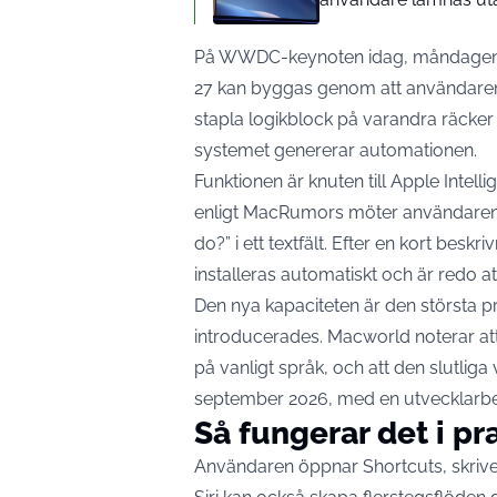
På WWDC-keynoten idag, måndagen de
27 kan byggas genom att användaren s
stapla logikblock på varandra räcker
systemet genererar automationen.
Funktionen är knuten till Apple Intel
enligt MacRumors
möter användaren 
do?” i ett textfält. Efter en kort beskr
installeras automatiskt och är redo at
Den nya kapaciteten är den största 
introducerades.
Macworld noterar
at
på vanligt språk, och att den slutliga
september 2026, med en utvecklarbet
Så fungerar det i pr
Användaren öppnar Shortcuts, skriver