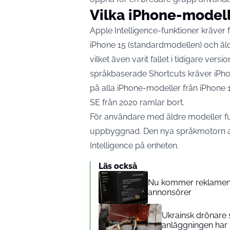
Vilka iPhone-modell
Apple Intelligence-funktioner kräver
iPhone 15 (standardmodellen) och äld
vilket även varit fallet i tidigare versio
språkbaserade Shortcuts kräver iPhon
på alla iPhone-modeller från iPhone
SE från 2020 ramlar bort.
För användare med äldre modeller f
uppbyggnad. Den nya språkmotorn akt
Intelligence på enheten.
Läs också
Nu kommer reklamen 
annonsörer
Ukrainsk drönare sa
anläggningen har 