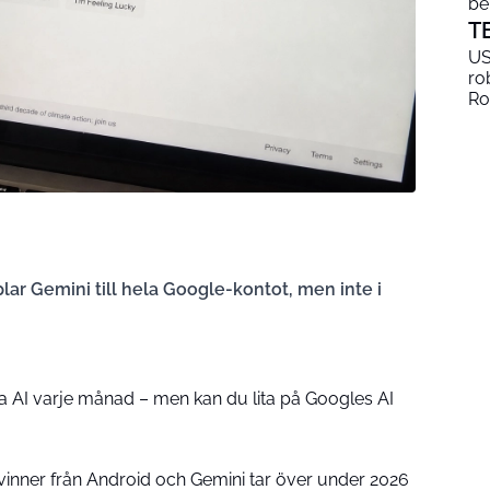
be
T
US
ro
Ro
ar Gemini till hela Google-kontot, men inte i
ia AI varje månad – men kan du lita på Googles AI
vinner från Android och Gemini tar över under 2026