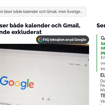
on läser både kalender och Gmail, men Sverige...
äser både kalender och Gmail,
Sen
ande exkluderat
G
Följ teksajten.se på Google
Sä
hi
ja
En
ov
in
E
Du
Fa
kö
T
Vä