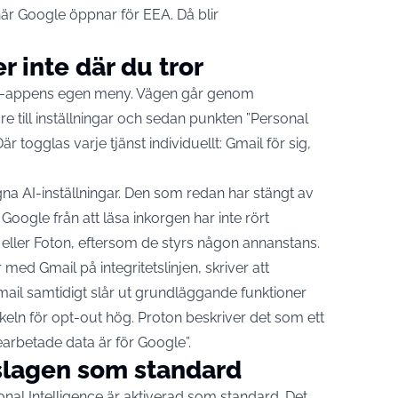
när Google öppnar för EEA. Då blir
r inte där du tror
ini-appens egen meny. Vägen går genom
re till inställningar och sedan punkten ”Personal
är togglas varje tjänst individuellt: Gmail för sig,
gna AI-inställningar. Den som redan har stängt av
 Google från att läsa inkorgen har inte rört
 eller Foton, eftersom de styrs någon annanstans.
 med Gmail på integritetslinjen,
skriver
att
mail samtidigt slår ut grundläggande funktioner
skeln för opt-out hög. Proton beskriver det som ett
bearbetade data är för Google”.
slagen som standard
onal Intelligence är aktiverad som standard. Det