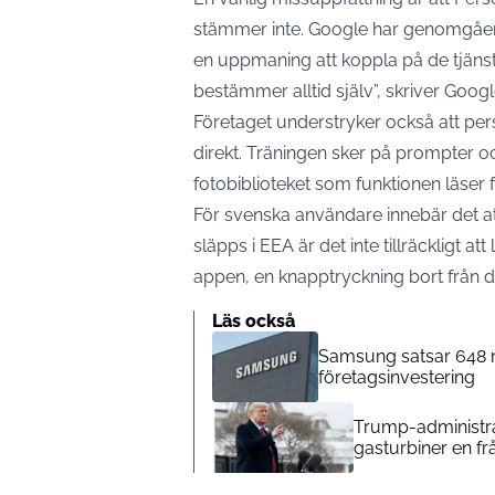
stämmer inte. Google har genomgåend
en uppmaning att koppla på de tjänst
bestämmer alltid själv”, skriver Goog
Företaget understryker också att per
direkt. Träningen sker på prompter och
fotobiblioteket som funktionen läser f
För svenska användare innebär det att
släpps i EEA är det inte tillräckligt att
appen, en knapptryckning bort från det
Läs också
Samsung satsar 648 mi
företagsinvestering
Trump-administrat
gasturbiner en fr