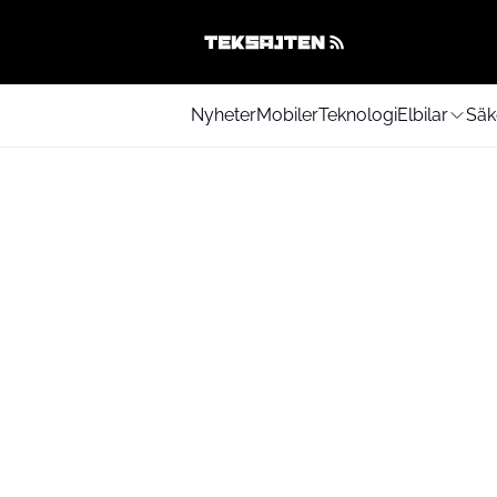
Nyheter
Mobiler
Teknologi
Elbilar
Säk