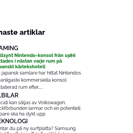
aste artiklar
AMING
llsynt Nintendo-konsol från 1986
ttades i nästan varje rum på
panskt kärlekshotell
 japansk samlare har hittat Nintendos
anligaste kommersiella konsol
stallerad rum efter…...
LBILAR
cati kan säljas av Volkswagen:
ckförbunden larmar och en potentiell
pare ska ha dykt upp
EKNOLOGI
ntar du på ny surfplatta? Samsung