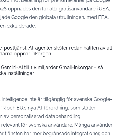
i 2026 mot betalning för prenumeranter på Google
2026 öppnades den för alla gratisanvändare i USA,
örjade Google
den globala utrullningen
, med EEA,
gen exkluderade.
e-posttjänst: AI-agenter sköter redan hälften av all
ndarna öppnar inkorgen
emini-AI till 1,8 miljarder Gmail-inkorgar – så
ska inställningar
ntelligence inte är tillgänglig för svenska Google-
PR och EU:s nya AI-förordning, som ställer
n av personaliserad databehandling.
an relevant för svenska användare. Många använder
är tjänsten har mer begränsade integrationer, och