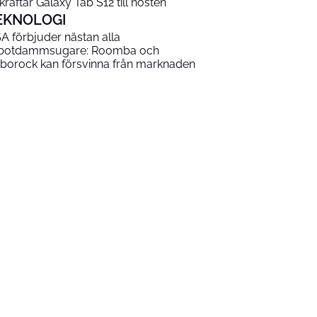
kräftar Galaxy Tab S12 till hösten
EKNOLOGI
A förbjuder nästan alla
botdammsugare: Roomba och
borock kan försvinna från marknaden