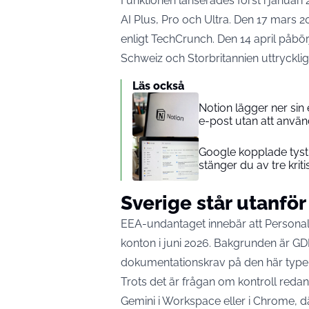
Funktionen lanserades först i januar
AI Plus, Pro och Ultra. Den 17 mars 
enligt TechCrunch
. Den 14 april påb
Schweiz och Storbritannien uttryckli
Läs också
Notion lägger ner sin 
e-post utan att anvä
Google kopplade tyst G
stänger du av tre kriti
Sverige står utanför
EEA-undantaget innebär att Personal I
konton i juni 2026. Bakgrunden är GD
dokumentationskrav på den här type
Trots det är frågan om kontroll red
Gemini i Workspace eller i Chrome, d