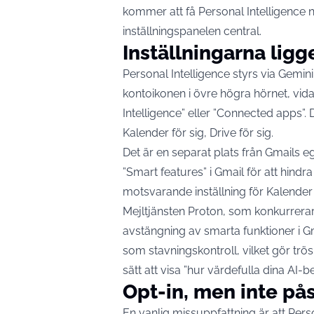
kommer att få Personal Intelligence 
inställningspanelen central.
Inställningarna ligge
Personal Intelligence styrs via Gem
kontoikonen i övre högra hörnet, vida
Intelligence” eller ”Connected apps”. D
Kalender för sig, Drive för sig.
Det är en separat plats från Gmails e
”Smart features” i Gmail för att hindra
motsvarande inställning för Kalender
Mejltjänsten Proton, som konkurrerar
avstängning av smarta funktioner i G
som stavningskontroll, vilket gör trö
sätt att visa ”hur värdefulla dina AI-
Opt-in, men inte på
En vanlig missuppfattning är att Pers