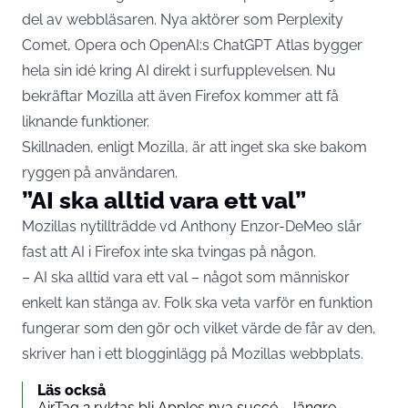
del av webbläsaren. Nya aktörer som Perplexity
Comet, Opera och OpenAI:s ChatGPT Atlas bygger
hela sin idé kring AI direkt i surfupplevelsen. Nu
bekräftar Mozilla att även Firefox kommer att få
liknande funktioner.
Skillnaden, enligt Mozilla, är att inget ska ske bakom
ryggen på användaren.
”AI ska alltid vara ett val”
Mozillas nytillträdde vd Anthony Enzor-DeMeo slår
fast att AI i Firefox inte ska tvingas på någon.
– AI ska alltid vara ett val – något som människor
enkelt kan stänga av. Folk ska veta varför en funktion
fungerar som den gör och vilket värde de får av den,
skriver han i ett
blogginlägg
på Mozillas webbplats.
Läs också
AirTag 2 ryktas bli Apples nya succé – längre